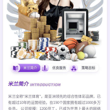
米兰简介
优良服务
策略目标
米兰简介
INTRODUCTION
米兰全称"米兰体育"，是亚洲领先的综合性体彩品牌，已
有超过10年的运营经验，在190个国家拥有超过1000多万
会员。 公司规模：1200员工，已成为世界上最大的网络