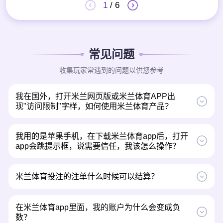
1
/ 6
常见问题
收集玩家常遇到的问题以供您参考
我在国外，打开米兰网页版或米兰体育APP出
现"访问限制"字样，如何使用米兰体育产品？
米兰体育根据部分海外国家的相关规定，对这些地区的网
我用的是苹果手机，在下载米兰体育app后，打开
络IP进行了屏蔽。针对这种问题，使用米兰体育App对所有
app会跳提示框，说需要信任，我该怎么操作？
国家和地区都开放服务，不限制用户登录地区。您也可以
使用VPN类软件切换到中国大陆地区IP，即可正常享受米
米兰体育App属于IOS企业级应用，在使用的时候需要进行
米兰体育投注的注单什么时候可以结算？
兰体育网页版或米兰体育全站手机App的服务。
添加信任操作。IOS企业级应用添加信任的操作流程：设
置—通用（一般）—设备管理（裝置管理）—企业级APP
正常情况下，单场赛事投注会在赛事结束后15-30分钟内完
在米兰体育app里面，我的账户为什么会变成负
—点击对应开发者—设置信任。
成，并确认官方赛事赛果并返彩，一些赛事可能需要更长
数？