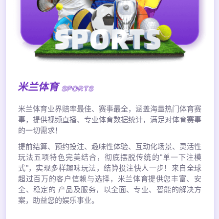
米兰体育
SPORTS
米兰体育业界赔率最佳、赛事最全，涵盖海量热门体育赛
事，提供视频直播、专业体育数据统计，满足对体育赛事
的一切需求！
提前结算、预约投注、趣味性体验、互动化场景、灵活性
玩法五项特色完美结合，彻底摆脱传统的"单一下注模
式"，实现多样趣味玩法，结算投注快人一步！来自全球
超过百万的客户信赖与选择，米兰体育提供您丰富、安
全、稳定的 产品及服务，以全面、专业、智能的解决方
案，助益您的娱乐事业。