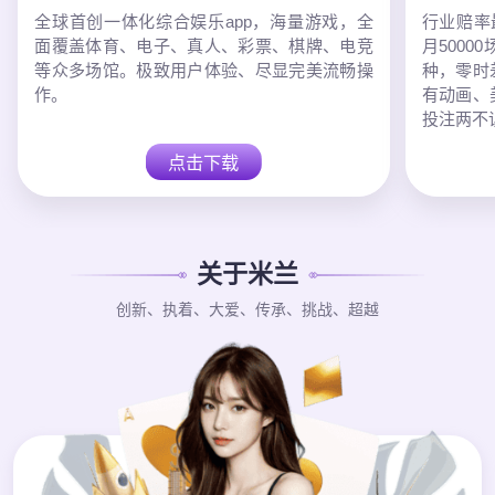
全球首创一体化综合娱乐app，海量游戏，全
行业赔率
面覆盖体育、电子、真人、彩票、棋牌、电竞
月5000
等众多场馆。极致用户体验、尽显完美流畅操
种，零时
作。
有动画、
投注两不
点击下载
关于米兰
创新、执着、大爱、传承、挑战、超越