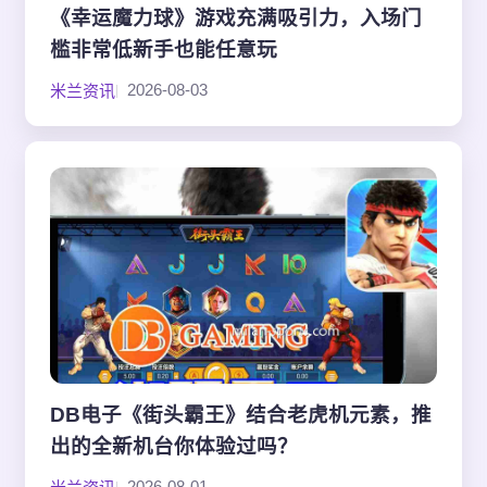
《幸运魔力球》游戏充满吸引力，入场门
槛非常低新手也能任意玩
2026-08-03
米兰资讯
DB电子《街头霸王》结合老虎机元素，推
出的全新机台你体验过吗？
2026-08-01