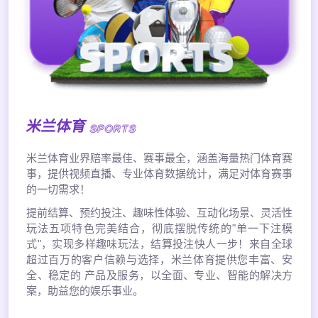
米兰体育
SPORTS
米兰体育业界赔率最佳、赛事最全，涵盖海量热门体育赛
事，提供视频直播、专业体育数据统计，满足对体育赛事
的一切需求！
提前结算、预约投注、趣味性体验、互动化场景、灵活性
玩法五项特色完美结合，彻底摆脱传统的"单一下注模
式"，实现多样趣味玩法，结算投注快人一步！来自全球
超过百万的客户信赖与选择，米兰体育提供您丰富、安
全、稳定的 产品及服务，以全面、专业、智能的解决方
案，助益您的娱乐事业。