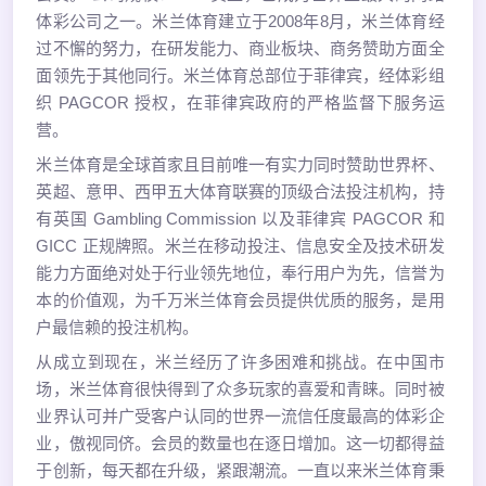
体彩公司之一。米兰体育建立于2008年8月，米兰体育经
过不懈的努力，在研发能力、商业板块、商务赞助方面全
面领先于其他同行。米兰体育总部位于菲律宾，经体彩组
织 PAGCOR 授权，在菲律宾政府的严格监督下服务运
营。
米兰体育是全球首家且目前唯一有实力同时赞助世界杯、
英超、意甲、西甲五大体育联赛的顶级合法投注机构，持
有英国 Gambling Commission 以及菲律宾 PAGCOR 和
GICC 正规牌照。米兰在移动投注、信息安全及技术研发
能力方面绝对处于行业领先地位，奉行用户为先，信誉为
本的价值观，为千万米兰体育会员提供优质的服务，是用
户最信赖的投注机构。
从成立到现在，米兰经历了许多困难和挑战。在中国市
场，米兰体育很快得到了众多玩家的喜爱和青睐。同时被
业界认可并广受客户认同的世界一流信任度最高的体彩企
业，傲视同侪。会员的数量也在逐日增加。这一切都得益
于创新，每天都在升级，紧跟潮流。一直以来米兰体育秉