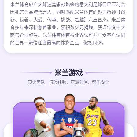
米兰体育应广大球迷需求战略签约意大利足球巨星菲利普
因扎吉为品牌代言人，同时匹配米兰体育的越己精神【创
新、执着、大爱、传承、挑战、超越】六层含义。米兰体
育多年来深耕慈善事业，累积数亿元捐赠，获评年度十大
慈善企业称号。米兰体育体育被业界认可并广受客户认同
的世界一流信任度最高的体彩企业，傲视同侪。
米兰游戏
顶尖团队、沉浸体验、亚洲独创、智能安全