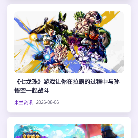
《七龙珠》游戏让你在拉霸的过程中与孙
悟空一起战斗
2026-08-06
米兰资讯