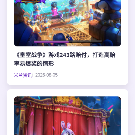
《皇室战争》游戏243路赔付，打造高赔
率易爆奖的情形
2026-08-05
米兰资讯