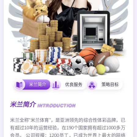
米兰简介
优良服务
策略目标
米兰简介
INTRODUCTION
米兰全称"米兰体育"，是亚洲领先的综合性体彩品牌，已
有超过10年的运营经验，在190个国家拥有超过1000多万
会员。 公司规模：1200员工，已成为世界上最大的网络