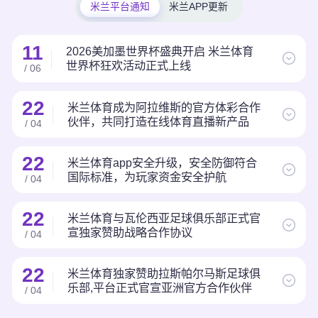
米兰平台通知
米兰APP更新
11
2026美加墨世界杯盛典开启 米兰体育
世界杯狂欢活动正式上线
/ 06
四年一度的世界杯足球盛宴正式到来，2026美加墨
22
米兰体育成为阿拉维斯的官方体彩合作
世界杯汇聚全球顶级球队，为广大球迷带来一场场
伙伴，共同打造在线体育直播新产品
/ 04
精彩纷呈的巅峰对决。为迎接世界杯开赛，米兰体
育特别推出世界杯主题活动，为用户准备了丰富福
撼动体坛！米兰体育（Milan Sports）与西甲阿拉维
22
米兰体育app安全升级，安全防御符合
利与精彩赛事内容。
斯正式达成战略合作。此次合作为开云体育与阿拉
国际标准，为玩家资金安全护航
/ 04
维斯达成的战略升级，双方共同协作将品牌打造全
世界杯专属活动
球数字化，共创体育娱乐高峰。阿拉维斯足球俱乐
米兰体育
已建立了符合ISO28000的全面供应链安全
22
米兰体育与瓦伦西亚足球俱乐部正式官
新用户注册领取世界杯专享礼包
部（Levante UD）是一家位于西班牙安达卢西亚自
管理体系，米兰体育平台围绕安全风险防御和威胁
宣独家赞助战略合作协议
/ 04
世界杯赛事期间开启红包雨活动
治区马拉加市的足球俱乐部，成立于1923年。球队
响应、安全生态，打造完备网络安全产品(KYSS)，
每日登录领取世界杯福利奖励
主场为马拉加市拉斯梅拉格斯球场，以绿色和白色
形成智能化网络边界保护、攻击防御、实时态势感
米兰体育与瓦伦西亚足球俱乐部正式携手合作事
22
米兰体育独家赞助拉斯帕尔马斯足球俱
参与热门赛事互动赢取惊喜好礼
为主场球衣。
知、快速安全风险闭环处置的能力，从而帮助用户
件，标志着米兰体育app这个全球顶尖的体育娱乐品
乐部,平台正式官宣亚洲官方合作伙伴
冠军竞猜活动限时开放
/ 04
打造网络韧性，保护自身及其用户的安全。
牌对体育事业的重视，将持续为球迷粉丝带来顶级