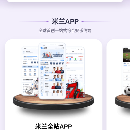
米兰APP
全球首创一站式综合娱乐终端
米兰全站APP