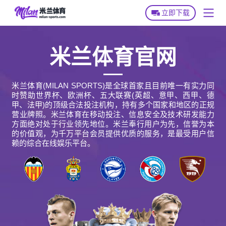
立即下载
米兰首页
米兰体育官网
关于米兰
米兰体育(MILAN SPORTS)是全球首家且目前唯一有实力同
米兰动态
时赞助世界杯、欧洲杯、五大联赛(英超、意甲、西甲、德
甲、法甲)的顶级合法投注机构，持有多个国家和地区的正规
营业牌照。米兰体育在移动投注、信息安全及技术研发能力
米兰APP
方面绝对处于行业领先地位。米兰奉行用户为先，信誉为本
的价值观，为千万平台会员提供优质的服务，是最受用户信
米兰全站APP下载
米兰资讯
赖的综合在线娱乐平台。
米兰体育APP下载