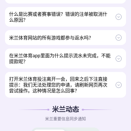
时间处理（比如腰斩，赛事中断等情况）。
源于某些额度转移或某个赛事由于派彩错误，重新结算导
什么是比赛或者赛事错误？错误的注单被取消什
致的，建议您联系米兰体育在线客服咨询具体情况即可！
么原因？
错误的情况包括赔率错误（和市场上提供的有明显差
米兰体育网站的所有游戏都参与返水吗？
别）、盘口信息错误（让球数，大小数等）、赛事信息错
误（参赛队名或队员， 赛事日期或开赛时间等），体育规
请在米兰体育官方网站优惠活动页面查询相关的返水游戏
在米兰体育app里面为什么提示流水未完成，不能
则中规定若有注单显然是在盘口有错误的情况下投注的注
项目。
提款呢？
单，有保留取消此注单的权利，如果因此给您造成的不便
还请您多多谅解。
由于米兰体育是多平台运营，需要数据传输更新的过程，
打开米兰体育投注离开一会，回来之后下注直接
正常注单结算后10分钟内更新完毕（特殊情况会延迟），
提示：我们无法处理您的申请，请刷新网页再次
尝试操作。这种情况是怎么回事？
在数据未更新的情况下进行提款操作也会提示流水未达到
无法取款。建议您游戏完毕后，等待10分钟即可提款。
出现这种提示是由于您登陆米兰体育app下注页面后长时间
米兰动态
不刷新页面导致已经关闭盘口的赛事还在显示中，或者由
米兰重要信息同步通知
于长时间不刷新页面自动退出登陆造成的，请刷新页面或
者重新登陆账号进入体育即可。