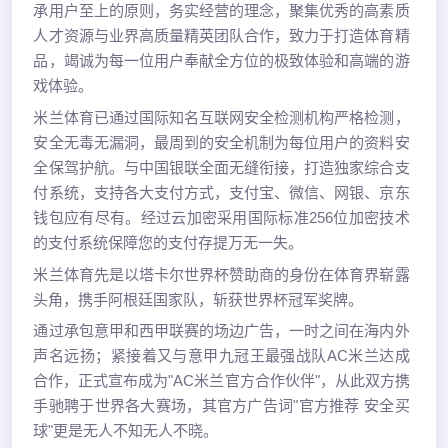
承用户至上的原则，务实经营的理念，聚集优秀的高素质
人才资源与业界高质量精英团队合作，致力于打造体育精
品，竭诚为每一位用户奉献全方位的极致体验和高端的游
戏体验。
米兰体育已通过国际知名互联网安全检测机构严格检测，
安全无毒无漏洞，最周到的安全机制为每位用户的资料安
全保驾护航。与中国银联全面无缝衔接，打造独家综合支
付系统，支持各大支付方式，支付宝、微信、网银、京东
钱包应有尽有。经过云加密采用国际标准256位加密技术
的支付系统保障您的支付存提万无一失。
米兰体育先是以塔卡尔世界杯赞助商的身份在体育界崭露
头角，携手阿根廷国家队，斩获世界杯冠军奖牌。
通过承包意甲和西甲联赛的场边广告，一时之间在海内外
声名远扬；紧接着又与意甲九冠王最强战队AC米兰达成
合作，正式宣布成为"AC米兰官方合作伙伴"，从此双方携
手驰聘于世界各大赛场，其官方广告词"官方推荐 安全买
球"更是无人不知无人不晓。