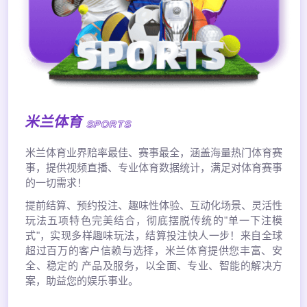
米兰体育
SPORTS
米兰体育业界赔率最佳、赛事最全，涵盖海量热门体育赛
事，提供视频直播、专业体育数据统计，满足对体育赛事
的一切需求！
提前结算、预约投注、趣味性体验、互动化场景、灵活性
玩法五项特色完美结合，彻底摆脱传统的"单一下注模
式"，实现多样趣味玩法，结算投注快人一步！来自全球
超过百万的客户信赖与选择，米兰体育提供您丰富、安
全、稳定的 产品及服务，以全面、专业、智能的解决方
案，助益您的娱乐事业。