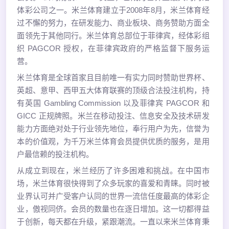
体彩公司之一。米兰体育建立于2008年8月，米兰体育经
过不懈的努力，在研发能力、商业板块、商务赞助方面全
面领先于其他同行。米兰体育总部位于菲律宾，经体彩组
织 PAGCOR 授权，在菲律宾政府的严格监督下服务运
营。
米兰体育是全球首家且目前唯一有实力同时赞助世界杯、
英超、意甲、西甲五大体育联赛的顶级合法投注机构，持
有英国 Gambling Commission 以及菲律宾 PAGCOR 和
GICC 正规牌照。米兰在移动投注、信息安全及技术研发
能力方面绝对处于行业领先地位，奉行用户为先，信誉为
本的价值观，为千万米兰体育会员提供优质的服务，是用
户最信赖的投注机构。
从成立到现在，米兰经历了许多困难和挑战。在中国市
场，米兰体育很快得到了众多玩家的喜爱和青睐。同时被
业界认可并广受客户认同的世界一流信任度最高的体彩企
业，傲视同侪。会员的数量也在逐日增加。这一切都得益
于创新，每天都在升级，紧跟潮流。一直以来米兰体育秉