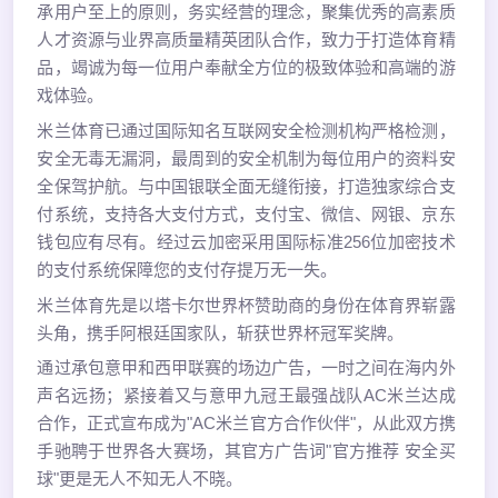
承用户至上的原则，务实经营的理念，聚集优秀的高素质
人才资源与业界高质量精英团队合作，致力于打造体育精
品，竭诚为每一位用户奉献全方位的极致体验和高端的游
戏体验。
米兰体育已通过国际知名互联网安全检测机构严格检测，
安全无毒无漏洞，最周到的安全机制为每位用户的资料安
全保驾护航。与中国银联全面无缝衔接，打造独家综合支
付系统，支持各大支付方式，支付宝、微信、网银、京东
钱包应有尽有。经过云加密采用国际标准256位加密技术
的支付系统保障您的支付存提万无一失。
米兰体育先是以塔卡尔世界杯赞助商的身份在体育界崭露
头角，携手阿根廷国家队，斩获世界杯冠军奖牌。
通过承包意甲和西甲联赛的场边广告，一时之间在海内外
声名远扬；紧接着又与意甲九冠王最强战队AC米兰达成
合作，正式宣布成为"AC米兰官方合作伙伴"，从此双方携
手驰聘于世界各大赛场，其官方广告词"官方推荐 安全买
球"更是无人不知无人不晓。