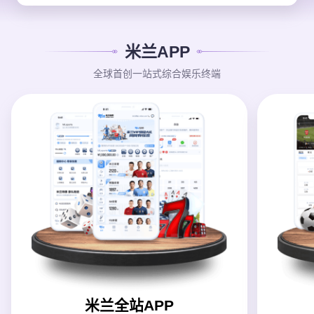
米兰APP
全球首创一站式综合娱乐终端
米兰全站APP