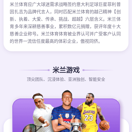
米兰体育应广大球迷需求战略签约意大利足球巨星菲利普
因扎吉为品牌代言人，同时匹配米兰体育的越己精神【创
新、执着、大爱、传承、挑战、超越】六层含义。米兰体
育多年来深耕慈善事业，累积数亿元捐赠，获评年度十大
慈善企业称号。米兰体育体育被业界认可并广受客户认同
的世界一流信任度最高的体彩企业，傲视同侪。
米兰游戏
顶尖团队、沉浸体验、亚洲独创、智能安全