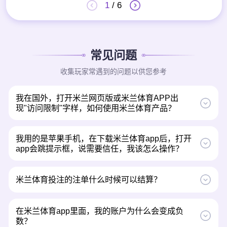
1
/ 6
常见问题
收集玩家常遇到的问题以供您参考
我在国外，打开米兰网页版或米兰体育APP出
现"访问限制"字样，如何使用米兰体育产品？
米兰体育根据部分海外国家的相关规定，对这些地区的网
我用的是苹果手机，在下载米兰体育app后，打开
络IP进行了屏蔽。针对这种问题，使用米兰体育App对所有
app会跳提示框，说需要信任，我该怎么操作？
国家和地区都开放服务，不限制用户登录地区。您也可以
使用VPN类软件切换到中国大陆地区IP，即可正常享受米
米兰体育App属于IOS企业级应用，在使用的时候需要进行
米兰体育投注的注单什么时候可以结算？
兰体育网页版或米兰体育全站手机App的服务。
添加信任操作。IOS企业级应用添加信任的操作流程：设
置—通用（一般）—设备管理（裝置管理）—企业级APP
正常情况下，单场赛事投注会在赛事结束后15-30分钟内完
在米兰体育app里面，我的账户为什么会变成负
—点击对应开发者—设置信任。
成，并确认官方赛事赛果并返彩，一些赛事可能需要更长
数？