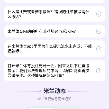
时间处理（比如腰斩，赛事中断等情况）。
源于某些额度转移或某个赛事由于派彩错误，重新结算导
什么是比赛或者赛事错误？错误的注单被取消什
致的，建议您联系米兰体育在线客服咨询具体情况即可！
么原因？
错误的情况包括赔率错误（和市场上提供的有明显差
米兰体育网站的所有游戏都参与返水吗？
别）、盘口信息错误（让球数，大小数等）、赛事信息错
误（参赛队名或队员， 赛事日期或开赛时间等），体育规
请在米兰体育官方网站优惠活动页面查询相关的返水游戏
在米兰体育app里面为什么提示流水未完成，不能
则中规定若有注单显然是在盘口有错误的情况下投注的注
项目。
提款呢？
单，有保留取消此注单的权利，如果因此给您造成的不便
还请您多多谅解。
由于米兰体育是多平台运营，需要数据传输更新的过程，
打开米兰体育投注离开一会，回来之后下注直接
正常注单结算后10分钟内更新完毕（特殊情况会延迟），
提示：我们无法处理您的申请，请刷新网页再次
尝试操作。这种情况是怎么回事？
在数据未更新的情况下进行提款操作也会提示流水未达到
无法取款。建议您游戏完毕后，等待10分钟即可提款。
出现这种提示是由于您登陆米兰体育app下注页面后长时间
米兰动态
不刷新页面导致已经关闭盘口的赛事还在显示中，或者由
米兰重要信息同步通知
于长时间不刷新页面自动退出登陆造成的，请刷新页面或
者重新登陆账号进入体育即可。