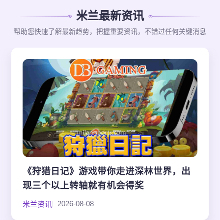
世界杯期间，米兰体育同步打造赛事专题专区，覆
的体育娱乐体验。
拉斯帕尔马斯足球俱乐部官宣与米兰体育达成共
盖热门比赛直播、实时比分数据、赛程安排、球队
米兰最新资讯
识，后者成为拉斯帕尔马斯俱乐部新赛季胸前广告
动态及赛事资讯等内容。无论是豪门争锋还是黑马
赞助商，
米兰体育
做为亚洲知名的体育app品牌，米
帮助您快速了解最新趋势，把握重要资讯，不错过任何关键消息
崛起，用户都可以第一时间关注赛事进程，畅享更
兰体育一直致力于推动体育事业的发展。此次联合
加流畅便捷的观赛体验。
拉斯帕尔马斯俱乐部标志着米兰体育在国际体育赛
事赞助领域的进一步扩展，也为其国际化版图的扩
从揭幕战到冠军加冕，每一个精彩瞬间都值得期
张注入了新的动力。
待。即刻进入米兰体育世界杯活动专区，参与世界
杯狂欢活动，领取专属福利，畅享精彩赛事直播，
共同见证2026美加墨世界杯荣耀时刻。
《狩猎日记》游戏带你走进深林世界，出
现三个以上转轴就有机会得奖
2026-08-08
米兰资讯