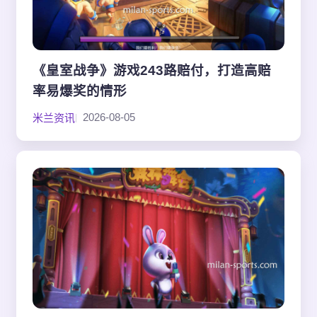
《皇室战争》游戏243路赔付，打造高赔
率易爆奖的情形
2026-08-05
米兰资讯