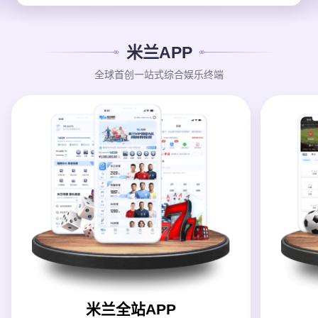
米兰APP
全球首创一站式综合娱乐终端
米兰全站APP