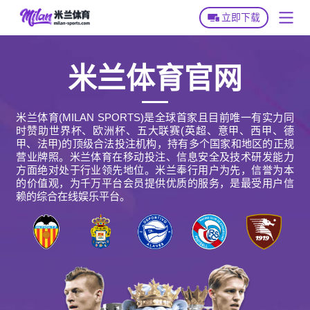
立即下载
米兰首页
米兰体育官网
关于米兰
米兰体育(MILAN SPORTS)是全球首家且目前唯一有实力同
米兰动态
时赞助世界杯、欧洲杯、五大联赛(英超、意甲、西甲、德
甲、法甲)的顶级合法投注机构，持有多个国家和地区的正规
营业牌照。米兰体育在移动投注、信息安全及技术研发能力
米兰APP
方面绝对处于行业领先地位。米兰奉行用户为先，信誉为本
的价值观，为千万平台会员提供优质的服务，是最受用户信
米兰全站APP下载
米兰资讯
赖的综合在线娱乐平台。
米兰体育APP下载