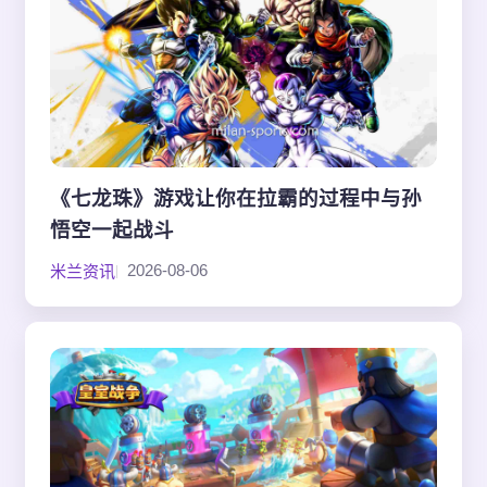
《七龙珠》游戏让你在拉霸的过程中与孙
悟空一起战斗
2026-08-06
米兰资讯