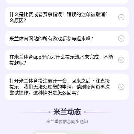
时间处理（比如腰斩，赛事中断等情况）。
源于某些额度转移或某个赛事由于派彩错误，重新结算导
什么是比赛或者赛事错误？错误的注单被取消什
致的，建议您联系米兰体育在线客服咨询具体情况即可！
么原因？
错误的情况包括赔率错误（和市场上提供的有明显差
米兰体育网站的所有游戏都参与返水吗？
别）、盘口信息错误（让球数，大小数等）、赛事信息错
误（参赛队名或队员， 赛事日期或开赛时间等），体育规
请在米兰体育官方网站优惠活动页面查询相关的返水游戏
在米兰体育app里面为什么提示流水未完成，不能
则中规定若有注单显然是在盘口有错误的情况下投注的注
项目。
提款呢？
单，有保留取消此注单的权利，如果因此给您造成的不便
还请您多多谅解。
由于米兰体育是多平台运营，需要数据传输更新的过程，
打开米兰体育投注离开一会，回来之后下注直接
正常注单结算后10分钟内更新完毕（特殊情况会延迟），
提示：我们无法处理您的申请，请刷新网页再次
尝试操作。这种情况是怎么回事？
在数据未更新的情况下进行提款操作也会提示流水未达到
无法取款。建议您游戏完毕后，等待10分钟即可提款。
出现这种提示是由于您登陆米兰体育app下注页面后长时间
米兰动态
不刷新页面导致已经关闭盘口的赛事还在显示中，或者由
米兰重要信息同步通知
于长时间不刷新页面自动退出登陆造成的，请刷新页面或
者重新登陆账号进入体育即可。