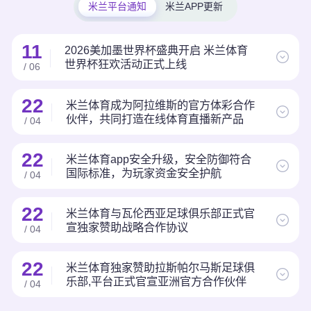
米兰平台通知
米兰APP更新
11
2026美加墨世界杯盛典开启 米兰体育
世界杯狂欢活动正式上线
/ 06
四年一度的世界杯足球盛宴正式到来，2026美加墨
22
米兰体育成为阿拉维斯的官方体彩合作
世界杯汇聚全球顶级球队，为广大球迷带来一场场
伙伴，共同打造在线体育直播新产品
/ 04
精彩纷呈的巅峰对决。为迎接世界杯开赛，米兰体
育特别推出世界杯主题活动，为用户准备了丰富福
撼动体坛！米兰体育（Milan Sports）与西甲阿拉维
22
米兰体育app安全升级，安全防御符合
利与精彩赛事内容。
斯正式达成战略合作。此次合作为开云体育与阿拉
国际标准，为玩家资金安全护航
/ 04
维斯达成的战略升级，双方共同协作将品牌打造全
世界杯专属活动
球数字化，共创体育娱乐高峰。阿拉维斯足球俱乐
米兰体育
已建立了符合ISO28000的全面供应链安全
22
米兰体育与瓦伦西亚足球俱乐部正式官
新用户注册领取世界杯专享礼包
部（Levante UD）是一家位于西班牙安达卢西亚自
管理体系，米兰体育平台围绕安全风险防御和威胁
宣独家赞助战略合作协议
/ 04
世界杯赛事期间开启红包雨活动
治区马拉加市的足球俱乐部，成立于1923年。球队
响应、安全生态，打造完备网络安全产品(KYSS)，
每日登录领取世界杯福利奖励
主场为马拉加市拉斯梅拉格斯球场，以绿色和白色
形成智能化网络边界保护、攻击防御、实时态势感
米兰体育与瓦伦西亚足球俱乐部正式携手合作事
22
米兰体育独家赞助拉斯帕尔马斯足球俱
参与热门赛事互动赢取惊喜好礼
为主场球衣。
知、快速安全风险闭环处置的能力，从而帮助用户
件，标志着米兰体育app这个全球顶尖的体育娱乐品
乐部,平台正式官宣亚洲官方合作伙伴
冠军竞猜活动限时开放
/ 04
打造网络韧性，保护自身及其用户的安全。
牌对体育事业的重视，将持续为球迷粉丝带来顶级