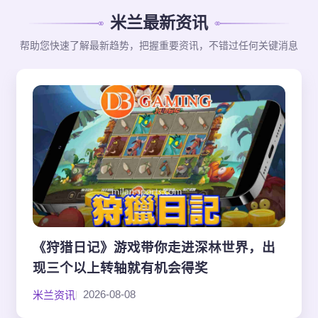
世界杯期间，米兰体育同步打造赛事专题专区，覆
的体育娱乐体验。
拉斯帕尔马斯足球俱乐部官宣与米兰体育达成共
盖热门比赛直播、实时比分数据、赛程安排、球队
米兰最新资讯
识，后者成为拉斯帕尔马斯俱乐部新赛季胸前广告
动态及赛事资讯等内容。无论是豪门争锋还是黑马
赞助商，
米兰体育
做为亚洲知名的体育app品牌，米
帮助您快速了解最新趋势，把握重要资讯，不错过任何关键消息
崛起，用户都可以第一时间关注赛事进程，畅享更
兰体育一直致力于推动体育事业的发展。此次联合
加流畅便捷的观赛体验。
拉斯帕尔马斯俱乐部标志着米兰体育在国际体育赛
事赞助领域的进一步扩展，也为其国际化版图的扩
从揭幕战到冠军加冕，每一个精彩瞬间都值得期
张注入了新的动力。
待。即刻进入米兰体育世界杯活动专区，参与世界
杯狂欢活动，领取专属福利，畅享精彩赛事直播，
共同见证2026美加墨世界杯荣耀时刻。
《狩猎日记》游戏带你走进深林世界，出
现三个以上转轴就有机会得奖
2026-08-08
米兰资讯