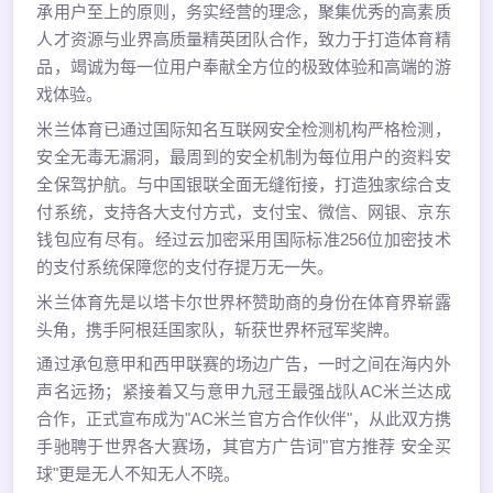
承用户至上的原则，务实经营的理念，聚集优秀的高素质
人才资源与业界高质量精英团队合作，致力于打造体育精
品，竭诚为每一位用户奉献全方位的极致体验和高端的游
戏体验。
米兰体育已通过国际知名互联网安全检测机构严格检测，
安全无毒无漏洞，最周到的安全机制为每位用户的资料安
全保驾护航。与中国银联全面无缝衔接，打造独家综合支
付系统，支持各大支付方式，支付宝、微信、网银、京东
钱包应有尽有。经过云加密采用国际标准256位加密技术
的支付系统保障您的支付存提万无一失。
米兰体育先是以塔卡尔世界杯赞助商的身份在体育界崭露
头角，携手阿根廷国家队，斩获世界杯冠军奖牌。
通过承包意甲和西甲联赛的场边广告，一时之间在海内外
声名远扬；紧接着又与意甲九冠王最强战队AC米兰达成
合作，正式宣布成为"AC米兰官方合作伙伴"，从此双方携
手驰聘于世界各大赛场，其官方广告词"官方推荐 安全买
球"更是无人不知无人不晓。