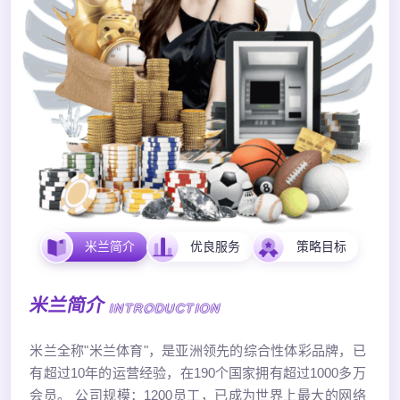
米兰简介
优良服务
策略目标
米兰简介
INTRODUCTION
米兰全称"米兰体育"，是亚洲领先的综合性体彩品牌，已
有超过10年的运营经验，在190个国家拥有超过1000多万
会员。 公司规模：1200员工，已成为世界上最大的网络