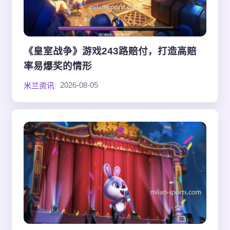
《皇室战争》游戏243路赔付，打造高赔
率易爆奖的情形
2026-08-05
米兰资讯