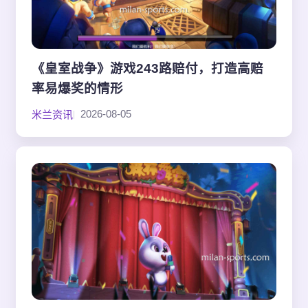
《皇室战争》游戏243路赔付，打造高赔
率易爆奖的情形
2026-08-05
米兰资讯