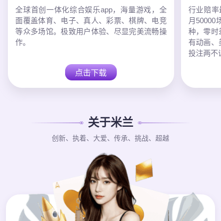
全球首创一体化综合娱乐app，海量游戏，全
行业赔率
面覆盖体育、电子、真人、彩票、棋牌、电竞
月5000
等众多场馆。极致用户体验、尽显完美流畅操
种，零时
作。
有动画、
投注两不
点击下载
关于米兰
创新、执着、大爱、传承、挑战、超越