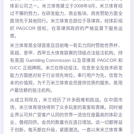
体彩公司之一。米兰体育建立于2008年8月，米兰体育经
过不懈的努力，在研发能力、商业板块、商务赞助方面全
面领先于其他同行。米兰体育总部位于菲律宾，经体彩组
织 PAGCOR 授权，在菲律宾政府的严格监督下服务运
营。
米兰体育是全球首家且目前唯一有实力同时赞助世界杯、
英超、意甲、西甲五大体育联赛的顶级合法投注机构，持
有英国 Gambling Commission 以及菲律宾 PAGCOR 和
GICC 正规牌照。米兰在移动投注、信息安全及技术研发
能力方面绝对处于行业领先地位，奉行用户为先，信誉为
本的价值观，为千万米兰体育会员提供优质的服务，是用
户最信赖的投注机构。
从成立到现在，米兰经历了许多困难和挑战。在中国市
场，米兰体育很快得到了众多玩家的喜爱和青睐。同时被
业界认可并广受客户认同的世界一流信任度最高的体彩企
业，傲视同侪。会员的数量也在逐日增加。这一切都得益
于创新，每天都在升级，紧跟潮流。一直以来米兰体育秉