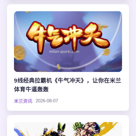
9线经典拉霸机《牛气冲天》，让你在米兰
体育牛逼轰轰
2026-08-07
米兰资讯