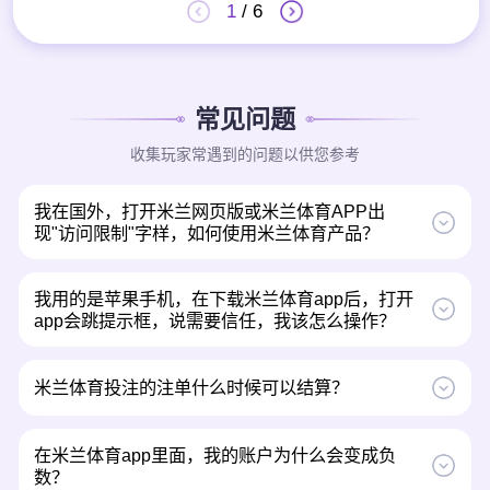
1
/ 6
常见问题
收集玩家常遇到的问题以供您参考
我在国外，打开米兰网页版或米兰体育APP出
现"访问限制"字样，如何使用米兰体育产品？
米兰体育根据部分海外国家的相关规定，对这些地区的网
我用的是苹果手机，在下载米兰体育app后，打开
络IP进行了屏蔽。针对这种问题，使用米兰体育App对所有
app会跳提示框，说需要信任，我该怎么操作？
国家和地区都开放服务，不限制用户登录地区。您也可以
使用VPN类软件切换到中国大陆地区IP，即可正常享受米
米兰体育App属于IOS企业级应用，在使用的时候需要进行
米兰体育投注的注单什么时候可以结算？
兰体育网页版或米兰体育全站手机App的服务。
添加信任操作。IOS企业级应用添加信任的操作流程：设
置—通用（一般）—设备管理（裝置管理）—企业级APP
正常情况下，单场赛事投注会在赛事结束后15-30分钟内完
在米兰体育app里面，我的账户为什么会变成负
—点击对应开发者—设置信任。
成，并确认官方赛事赛果并返彩，一些赛事可能需要更长
数？