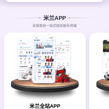
米兰APP
全球首创一站式综合娱乐终端
米兰全站APP