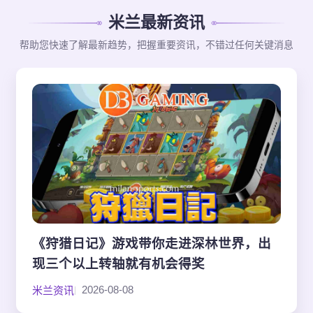
世界杯期间，米兰体育同步打造赛事专题专区，覆
的体育娱乐体验。
拉斯帕尔马斯足球俱乐部官宣与米兰体育达成共
盖热门比赛直播、实时比分数据、赛程安排、球队
米兰最新资讯
识，后者成为拉斯帕尔马斯俱乐部新赛季胸前广告
动态及赛事资讯等内容。无论是豪门争锋还是黑马
赞助商，
米兰体育
做为亚洲知名的体育app品牌，米
帮助您快速了解最新趋势，把握重要资讯，不错过任何关键消息
崛起，用户都可以第一时间关注赛事进程，畅享更
兰体育一直致力于推动体育事业的发展。此次联合
加流畅便捷的观赛体验。
拉斯帕尔马斯俱乐部标志着米兰体育在国际体育赛
事赞助领域的进一步扩展，也为其国际化版图的扩
从揭幕战到冠军加冕，每一个精彩瞬间都值得期
张注入了新的动力。
待。即刻进入米兰体育世界杯活动专区，参与世界
杯狂欢活动，领取专属福利，畅享精彩赛事直播，
共同见证2026美加墨世界杯荣耀时刻。
《狩猎日记》游戏带你走进深林世界，出
现三个以上转轴就有机会得奖
2026-08-08
米兰资讯