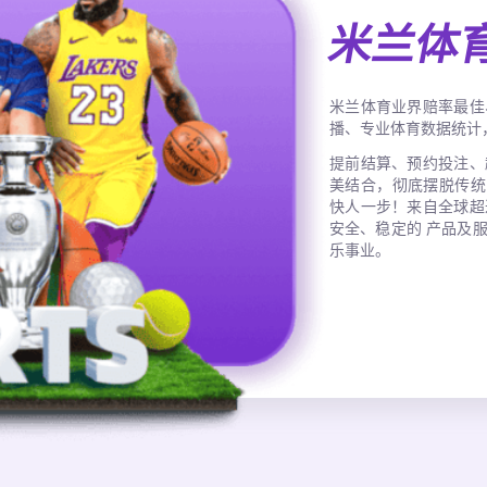
米兰体
米兰体育业界赔率最佳
播、专业体育数据统计
提前结算、预约投注、
美结合，彻底摆脱传统
快人一步！来自全球超
安全、稳定的 产品及
乐事业。