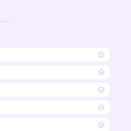
开放服务，不限制用户登录地区。您也可以使用VPN类软件
般）—设备管理（裝置管理）—企业级APP—点击对应开发
如腰斩，赛事中断等情况）。