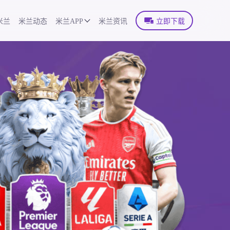
米兰
米兰动态
米兰APP
米兰资讯
立即下载
米兰全站APP下载
米兰体育APP下载