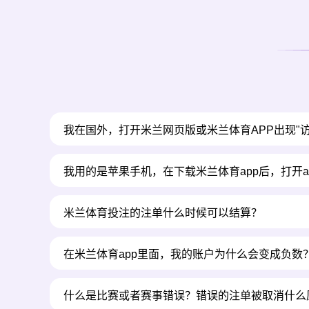
我在国外，打开米兰网页版或米兰体育APP出现"
米兰体育根据部分海外国家的相关规定，对这些地区的网络
我用的是苹果手机，在下载米兰体育app后，打开
切换到中国大陆地区IP，即可正常享受米兰体育网页版或
米兰体育App属于IOS企业级应用，在使用的时候需要
米兰体育投注的注单什么时候可以结算？
者—设置信任。
正常情况下，单场赛事投注会在赛事结束后15-30分钟
在米兰体育app里面，我的账户为什么会变成负数
源于某些额度转移或某个赛事由于派彩错误，重新结算导
什么是比赛或者赛事错误？错误的注单被取消什么