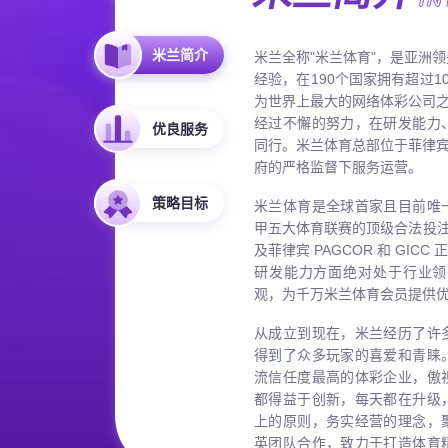
米兰简介
米兰全称"米兰体育"，是亚洲
经验，在190个国家拥有超过10
为世界上最大的网络体彩公司之
经过不懈的努力，在研发能力
优良服务
同行。米兰体育总部位于菲律宾，
府的严格监督下服务运营。
策略目标
米兰体育是全球首家且目前唯
甲五大体育联赛的顶级合法投注机构，持
及菲律宾 PAGCOR 和 GI
研发能力方面绝对处于行业领
观，为千万米兰体育会员提供
从成立到现在，米兰经历了许
得到了众多玩家的喜爱和青睐
流信任度最高的体彩企业，傲
都得益于创新，每天都在升级
上的原则，务实经营的理念，
英团队合作，致力于打造体育