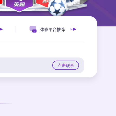
体彩平台推荐
点击联系