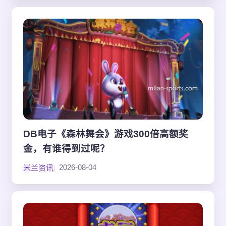
DB电子《森林舞会》游戏300倍高额奖
金，有谁得到过呢？
2026-08-04
米兰资讯