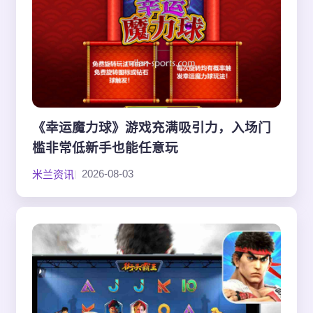
《幸运魔力球》游戏充满吸引力，入场门
槛非常低新手也能任意玩
2026-08-03
米兰资讯