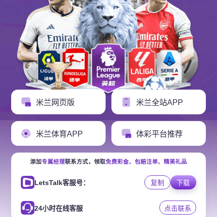
米兰网页版
米兰全站APP
米兰体育APP
体彩平台推荐
添加
专属经理
联系方式，领取
免费彩金、包赔注单、精美礼品
LetsTalk客服号：
复制
下载
24小时在线客服
点击联系