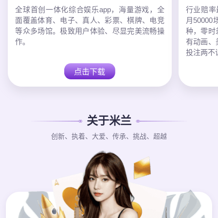
全球首创一体化综合娱乐app，海量游戏，全
行业赔率
面覆盖体育、电子、真人、彩票、棋牌、电竞
月5000
等众多场馆。极致用户体验、尽显完美流畅操
种，零时
作。
有动画、
投注两不
点击下载
关于米兰
创新、执着、大爱、传承、挑战、超越