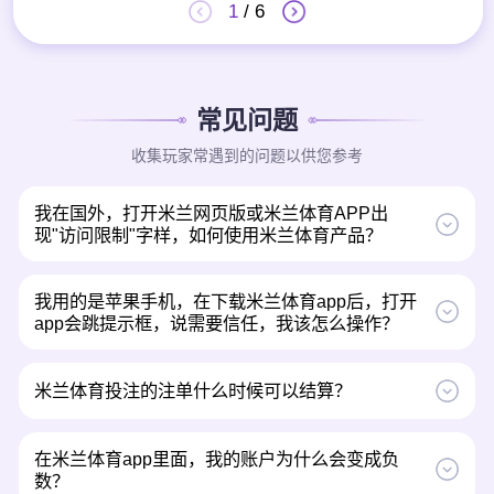
1
/ 6
常见问题
收集玩家常遇到的问题以供您参考
我在国外，打开米兰网页版或米兰体育APP出
现"访问限制"字样，如何使用米兰体育产品？
米兰体育根据部分海外国家的相关规定，对这些地区的网
我用的是苹果手机，在下载米兰体育app后，打开
络IP进行了屏蔽。针对这种问题，使用米兰体育App对所有
app会跳提示框，说需要信任，我该怎么操作？
国家和地区都开放服务，不限制用户登录地区。您也可以
使用VPN类软件切换到中国大陆地区IP，即可正常享受米
米兰体育App属于IOS企业级应用，在使用的时候需要进行
米兰体育投注的注单什么时候可以结算？
兰体育网页版或米兰体育全站手机App的服务。
添加信任操作。IOS企业级应用添加信任的操作流程：设
置—通用（一般）—设备管理（裝置管理）—企业级APP
正常情况下，单场赛事投注会在赛事结束后15-30分钟内完
在米兰体育app里面，我的账户为什么会变成负
—点击对应开发者—设置信任。
成，并确认官方赛事赛果并返彩，一些赛事可能需要更长
数？