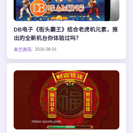
DB电子《街头霸王》结合老虎机元素，推
出的全新机台你体验过吗？
2026-08-01
米兰资讯