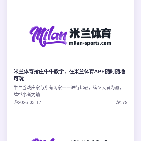
米兰体育抢庄牛牛教学，在米兰体育APP随时随地
可玩
牛牛游戏庄家与所有闲家一一进行比较，牌型大者为赢，
牌型小者为输
2026-03-17
179