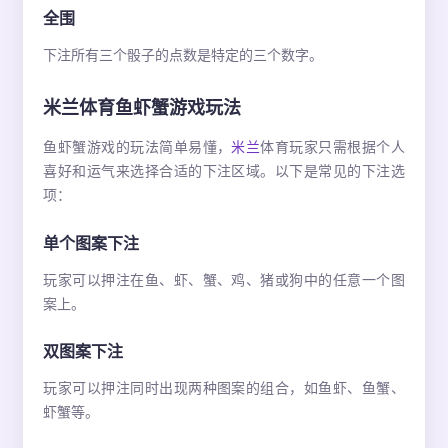
全围
下注所有三个骰子的点数是特定的三个数字。
米兰体育鱼虾蟹游戏玩法
鱼虾蟹游戏的玩法简单易懂，
米兰
体育玩家只需根据个人
喜好和运气来选择合适的下注区域。以下是常见的下注选
项：
单个图案下注
玩家可以押注在鱼、虾、蟹、鸡、猪或狗中的任意一个图
案上。
双图案下注
玩家可以押注同时出现两种图案的组合，如鱼虾、鱼蟹、
虾蟹等。