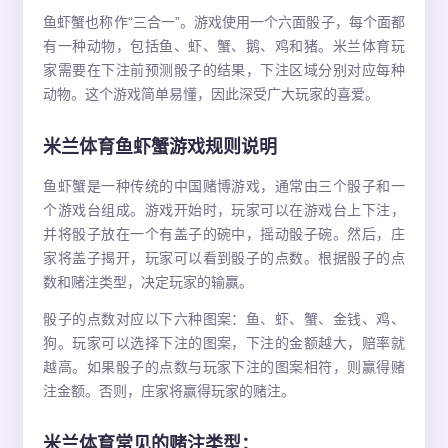
鱼虾蟹也称作“三合一”。游戏使用一个六面骰子，每个面都
有一种动物，包括鱼、虾、蟹、鹅、鸡和猪。米兰体育玩
家需要在下注前预测骰子的结果，下注区域分别对应每种
动物。这个游戏简单易懂，因此深受广大玩家的喜爱。
米兰体育鱼虾蟹游戏规则说明
鱼虾蟹是一种传统的中国赌博游戏，通常由三个骰子和一
个游戏台组成。游戏开始时，玩家可以在游戏台上下注，
并将骰子放在一个有盖子的碗中，摇动骰子碗。然后，庄
家将盖子揭开，玩家可以看到骰子的点数。根据骰子的点
数和赌注类型，决定玩家的输赢。
骰子的点数对应以下六种图案：鱼、虾、蟹、金钱、鸡、
狗。玩家可以选择下注的图案，下注的金额越大，赔率就
越高。如果骰子的点数与玩家下注的图案相符，则赢得赌
注金额。否则，庄家将赢得玩家的赌注。
米兰体育常见的赌注类型：