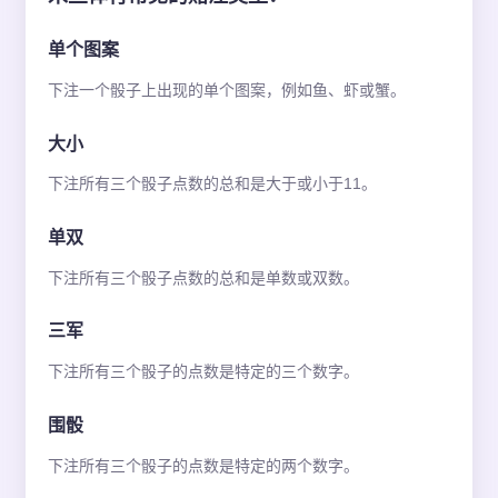
单个图案
下注一个骰子上出现的单个图案，例如鱼、虾或蟹。
大小
下注所有三个骰子点数的总和是大于或小于11。
单双
下注所有三个骰子点数的总和是单数或双数。
三军
下注所有三个骰子的点数是特定的三个数字。
围骰
下注所有三个骰子的点数是特定的两个数字。