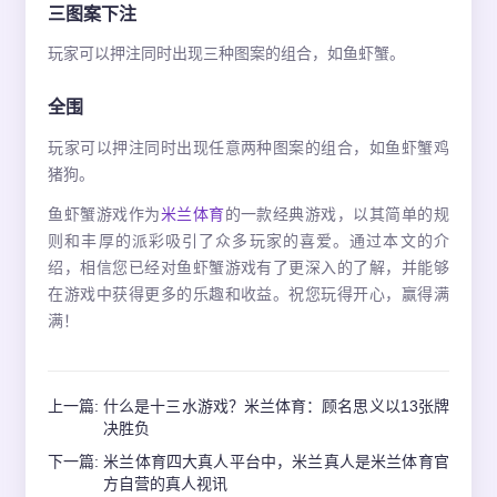
三图案下注
玩家可以押注同时出现三种图案的组合，如鱼虾蟹。
全围
玩家可以押注同时出现任意两种图案的组合，如鱼虾蟹鸡
猪狗。
鱼虾蟹游戏作为
米兰体育
的一款经典游戏，以其简单的规
则和丰厚的派彩吸引了众多玩家的喜爱。通过本文的介
绍，相信您已经对鱼虾蟹游戏有了更深入的了解，并能够
在游戏中获得更多的乐趣和收益。祝您玩得开心，赢得满
满！
上一篇:
什么是十三水游戏？米兰体育：顾名思义以13张牌
决胜负
下一篇:
米兰体育四大真人平台中，米兰真人是米兰体育官
方自营的真人视讯