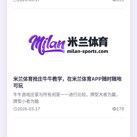
米兰体育抢庄牛牛教学，在米兰体育APP随时随地
可玩
牛牛游戏庄家与所有闲家一一进行比较，牌型大者为赢，
牌型小者为输
2026-03-17
179