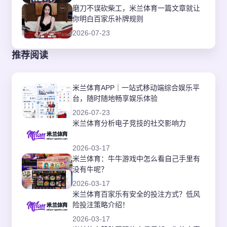
磨刀不误砍柴工，米兰体育一篇文章就让
你明白百家乐补牌规则
2026-07-23
推荐阅读
米兰体育APP｜一站式移动端综合娱乐平
台，随时随地畅享娱乐体验
2026-07-23
米兰体育分析电子竞技的社交影响力
2026-03-17
米兰体育：牛牛游戏中怎么看自己手里有
没有牛呢？
2026-03-17
米兰体育百家乐有安全的投注方式？低风
险投注策略介绍！
2026-03-17