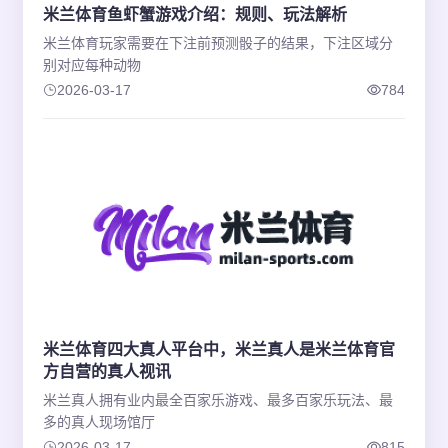
米兰体育鱼虾蟹游戏介绍：规则、玩法解析
米兰体育玩家需要在下注前预测骰子的结果，下注区域分
别对应每种动物
2026-03-17
784
米兰体育四大真人平台中，米兰真人是米兰体育官
方自营的真人视讯
米兰真人拥有业内最全百家乐游戏、最多百家乐玩法、最
多的真人现场馆厅
2026-03-17
815