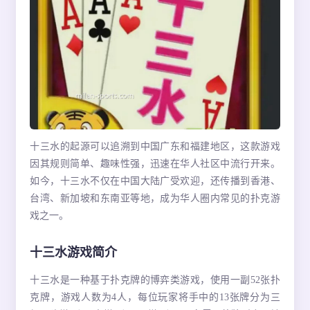
十三水的起源可以追溯到中国广东和福建地区，这款游戏
因其规则简单、趣味性强，迅速在华人社区中流行开来。
如今，十三水不仅在中国大陆广受欢迎，还传播到香港、
台湾、新加坡和东南亚等地，成为华人圈内常见的扑克游
戏之一。
十三水游戏简介
十三水是一种基于扑克牌的博弈类游戏，使用一副52张扑
克牌，游戏人数为4人，每位玩家将手中的13张牌分为三