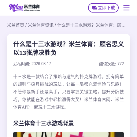
立即下载
/
/
米兰首页
米兰体育资讯
什么是十三水游戏？米兰体育：顾名
米兰首页
思义以13张牌决胜负
关于米兰
什么是十三水游戏？米兰体育：顾名思义
以13张牌决胜负
米兰动态
2026-03-17
772
发布时间:
阅读次数:
米兰APP
十三水是一款结合了策略与运气的扑克牌游戏，拥有简单
米兰全站APP下载
的规则与极具挑战的玩法，让每一局都充满惊险与乐趣！
米兰资讯
不管你是新手还是高手，只要掌握关键策略，提升分牌技
米兰体育APP下载
巧，你就能在游戏中轻松赢得大奖！米兰体育官网、米兰
体育APP一起玩十三水游戏。
米兰体育十三水游戏背景