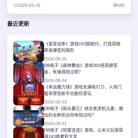
免她掉落出局，图中尽量的去收集糖果即可获得丰厚的奖
2026-03-16
580
励。如果您正在寻找一款有趣且受欢迎的老虎机游戏，米
兰体育《跑跑爱丽丝》绝对值得一试。
最近更新
《皇室战争》游戏243路赔付，打造高赔
率易爆奖的情形
2026-08-05
DB电子《森林舞会》游戏300倍高额奖
金，有谁得到过呢？
2026-08-04
《幸运魔力球》游戏充满吸引力，入场门
槛非常低新手也能任意玩
2026-08-03
DB电子《街头霸王》结合老虎机元素，推
出的全新机台你体验过吗？
2026-08-01
DB电子《财富连连》游戏，让米兰玩家获
得243路累积大奖