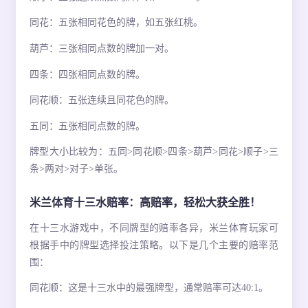
同花：五张相同花色的牌，如五张红桃。
葫芦：三张相同点数的牌加一对。
四条：四张相同点数的牌。
同花顺：五张连续且同花色的牌。
五同：五张相同点数的牌。
牌型大小比较为：五同>同花顺>四条>葫芦>同花>顺子>三
条>两对>对子>单张。
米兰体育十三水赔率：高赔率，轻松大获全胜！
在十三水游戏中，不同牌型的赔率各异，米兰体育玩家可
根据手中的牌型选择投注策略。以下是几个主要的赔率范
围：
同花顺：这是十三水中的最强牌型，通常赔率可达40:1。