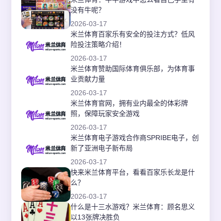
没有牛呢？
2026-03-17
米兰体育百家乐有安全的投注方式？低风
险投注策略介绍！
2026-03-17
米兰体育赞助国际体育俱乐部，为体育事
业贡献力量
2026-03-17
米兰体育官网，拥有业内最全的体彩牌
照，保障玩家安全游戏
2026-03-17
米兰体育电子游戏合作商SPRIBE电子，创
新了亚洲电子新布局
2026-03-17
快来米兰体育平台，看看百家乐长龙是什
么？
2026-03-17
什么是十三水游戏？米兰体育：顾名思义
以13张牌决胜负