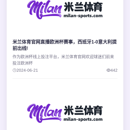
米兰体育官网直播欧洲杯赛事，西班牙1-0意大利提
前出线!
作为欧洲杯线上投注平台，米兰体育官网欢迎球迷们前来
投注欧洲杯
2024-06-21
442