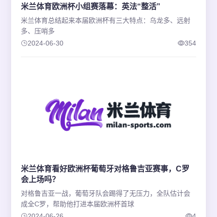
米兰体育欧洲杯小组赛落幕：英法“整活”
米兰体育总结起来本届欧洲杯有三大特点：乌龙多、远射
多、压哨多
2024-06-30
354
米兰体育看好欧洲杯葡萄牙对格鲁吉亚赛事，C罗
会上场吗？
对格鲁吉亚一战，葡萄牙队会踢得了无压力，全队估计会
成全C罗，帮助他打进本届欧洲杯首球
2024-06-26
4