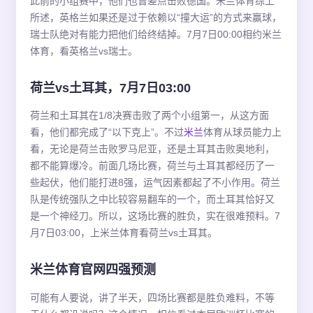
此前的小组赛中，他们也曾差点击败德国。米兰体育综上
所述，英格兰如果还是过于依赖以“撞大运”的方式来赢球，
瑞士队绝对有能力把他们给终结掉。7月7日00:00相约米兰
体育，看英格兰vs瑞士。
荷兰vs土耳其，7月7日03:00
荷兰和土耳其在1/8决赛击败了两个小组第一，从这方面
看，他们都完成了“以下克上”。不过
米兰
体育从球员能力上
看，无论是荷兰击败罗马尼亚，还是土耳其击败奥地利，
都不能算爆冷。前面几场比赛，荷兰与土耳其都经历了一
些起伏，他们能打进8强，运气因素都起了不小作用。荷兰
队是传统强队之中比较容易翻车的一个，而土耳其恰好又
是一个神经刀。所以，这场比赛的胜负，实在很难预料。7
月7日03:00，上米兰体育看荷兰vs土耳其。
米兰体育官网四强预测
可能有人要说，讲了半天，四场比赛都是胜负难料，不等