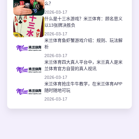
么？
2026-03-17
什么是十三水游戏？米兰体育：顾名思义
以13张牌决胜负
2026-03-17
米兰体育鱼虾蟹游戏介绍：规则、玩法解
析
2026-03-17
米兰体育四大真人平台中，米兰真人是米
兰体育官方自营的真人视讯
2026-03-17
米兰体育抢庄牛牛教学，在米兰体育APP
随时随地可玩
2026-03-17