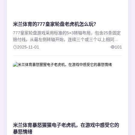
米兰体育的777皇家轮盘老虎机怎么玩？
777皇家轮盘游戏采用标准的5×3转轴布局，包含25条固定
赔付线。从最左侧转轴开始，连续三个或三个以上相同符
号出现即可组成赢奖组合。
2025-11-01
101
米兰体育暴怒猩猩电子老虎机，在游戏中感受它的
暴怒情绪