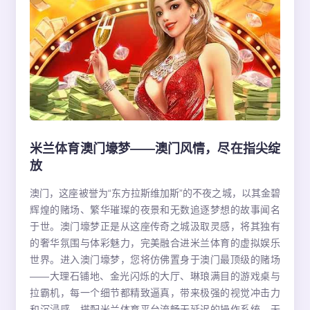
米兰体育澳门壕梦——澳门风情，尽在指尖绽
放
澳门，这座被誉为“东方拉斯维加斯”的不夜之城，以其金碧
辉煌的赌场、繁华璀璨的夜景和无数追逐梦想的故事闻名
于世。澳门壕梦正是从这座传奇之城汲取灵感，将其独有
的奢华氛围与体彩魅力，完美融合进米兰体育的虚拟娱乐
世界。进入澳门壕梦，您将仿佛置身于澳门最顶级的赌场
——大理石铺地、金光闪烁的大厅、琳琅满目的游戏桌与
拉霸机，每一个细节都精致逼真，带来极强的视觉冲击力
和沉浸感。搭配米兰体育平台流畅无延迟的操作系统，无