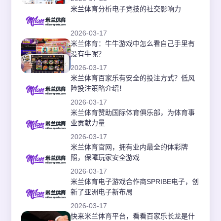
米兰体育分析电子竞技的社交影响力
2026-03-17
米兰体育：牛牛游戏中怎么看自己手里有
没有牛呢？
2026-03-17
米兰体育百家乐有安全的投注方式？低风
险投注策略介绍！
2026-03-17
米兰体育赞助国际体育俱乐部，为体育事
业贡献力量
2026-03-17
米兰体育官网，拥有业内最全的体彩牌
照，保障玩家安全游戏
2026-03-17
米兰体育电子游戏合作商SPRIBE电子，创
新了亚洲电子新布局
2026-03-17
快来米兰体育平台，看看百家乐长龙是什