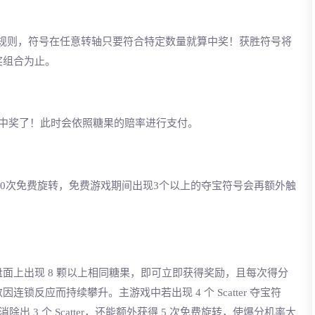
赔付线规则，符号在任意转轴只要符合特定数量就算中奖！获胜符号将
奖组合为止。
表中奖了！此时会依照糖果的赔率进行支付。
触发10次免费旋转，免费游戏期间出现3个以上的夺宝符号会再额外触
面上出现 8 颗以上相同糖果，即可立即获得奖励，且每次得分
反应而持续攀升。主游戏中若出现 4 个 Scatter 夺宝符
出 3 个 Scatter，还能额外获得 5 次免费旋转，使爆分机率大