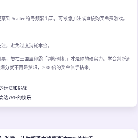
 Scatter 符号频繁出现，可考虑加注或直接购买免费游戏。
投注，避免过度消耗本金。
门票，想在王国里称霸「判断时机」才是你的硬实力。学会判断周
，爆分就不再是梦想，7000倍的奖金信手拈来。
的玩法和挑战
达75%的快乐