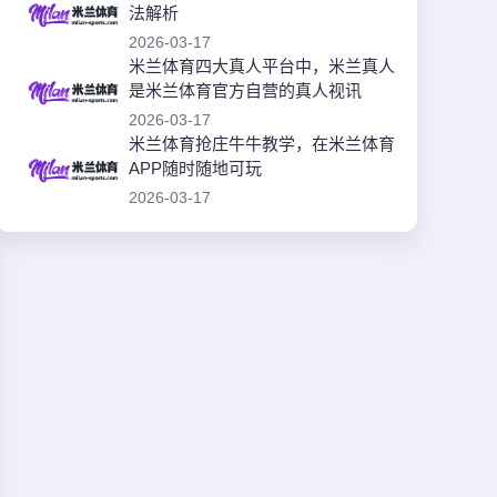
法解析
2026-03-17
米兰体育四大真人平台中，米兰真人
是米兰体育官方自营的真人视讯
2026-03-17
米兰体育抢庄牛牛教学，在米兰体育
APP随时随地可玩
2026-03-17