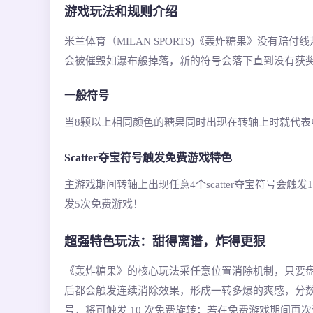
游戏玩法和规则介绍
米兰体育（MILAN SPORTS)《轰炸糖果》没有
会被催毁如瀑布般掉落，新的符号会落下直到没有获
一般符号
当8颗以上相同颜色的糖果同时出现在转轴上时就代
Scatter夺宝符号触发免费游戏特色
主游戏期间转轴上出现任意4个scatter夺宝符号会
发5次免费游戏！
超强特色玩法：甜得离谱，炸得更狠
《轰炸糖果》的核心玩法采任意位置消除机制，只要盘
后都会触发连续消除效果，形成一转多爆的爽感，分数因连锁
号，将可触发 10 次免费旋转；若在免费游戏期间再次消除