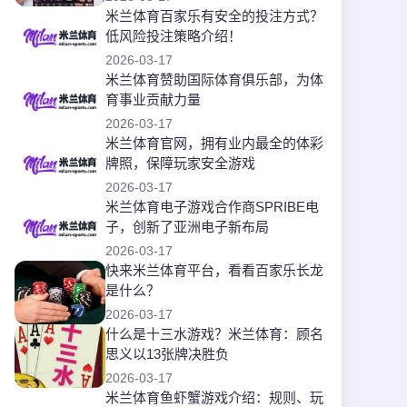
米兰体育百家乐有安全的投注方式？
低风险投注策略介绍！
2026-03-17
米兰体育赞助国际体育俱乐部，为体
育事业贡献力量
2026-03-17
米兰体育官网，拥有业内最全的体彩
牌照，保障玩家安全游戏
2026-03-17
米兰体育电子游戏合作商SPRIBE电
子，创新了亚洲电子新布局
2026-03-17
快来米兰体育平台，看看百家乐长龙
是什么？
2026-03-17
什么是十三水游戏？米兰体育：顾名
思义以13张牌决胜负
2026-03-17
米兰体育鱼虾蟹游戏介绍：规则、玩