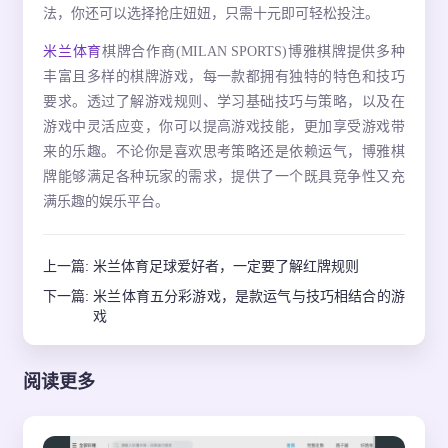
法，你还可以选择抢庄妞妞，只需十元即可轻松投注。
米兰体育
棋牌合作商(MILAN SPORTS)博雅棋牌提供多种
丰富且多样的棋牌游戏，每一款都拥有独特的特色和技巧
要求。透过了解游戏规则、学习基础技巧与策略，以及在
游戏中灵活应变，你可以提高游戏技能，更加享受游戏带
来的乐趣。不论你是喜欢思考策略还是依赖运气，博雅棋
牌能够满足各种玩家的需求，提供了一个既具竞争性又充
满乐趣的娱乐平台。
上一篇:
米兰体育足球爱好者，一定要了解红牌规则
下一篇:
米兰体育五分彩游戏，是款运气与技巧相结合的游
戏
阅读更多