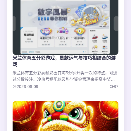
米兰体育五分彩游戏，是款运气与技巧相结合的游
戏
米兰体育五分彩高频彩因其每5分钟开奖一次的特点，可通
过分散投注、冷热号搭配以及科学资金管理来提高中奖机
会并控制风险。最大特点是开奖速度快，玩家可通过选择
2026-06-09
87
数字组合进行投注。这种快节奏的设计极大地满足了玩家
的期待，保持了游戏的紧张感。