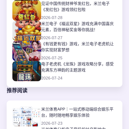
见证中国传统财神爷发红包，米兰电子
《发红包》游戏领红包啦
2026-07-28
米兰电子《福运双星》游戏充满中国喜庆
元素，百倍神秘奖金等你挑战！
2026-07-27
《有钱更有钱》游戏，米兰电子老虎机让
你实现财富梦想
2026-07-25
电子老虎机《龙珠》游戏攻略分享，感受
充满东方神韵的主题游戏
2026-07-24
推荐阅读
米兰体育APP｜一站式移动端综合娱乐平
台，随时随地畅享娱乐体验
2026-07-23