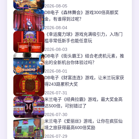
2026-08-05
DB电子《森林舞会》游戏300倍高额奖
金，有谁得到过呢？
2026-08-04
《幸运魔力球》游戏充满吸引力，入场门
槛非常低新手也能任意玩
2026-08-03
DB电子《街头霸王》结合老虎机元素，推
出的全新机台你体验过吗？
2026-08-01
DB电子《财富连连》游戏，让米兰玩家获
得243路累积大奖
2026-07-31
米兰电子《经典拉霸》游戏，最大奖金高
达500倍，可别错过了
2026-07-30
米兰电子《爱丽丝》游戏，让你在疯狂仙
境之旅获得最高600倍奖励
2026-07-29