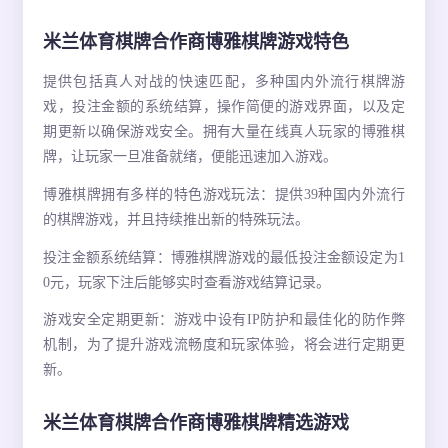
米兰体育棋牌合作商博雅棋牌游戏特色
提供包括真人对战的快速匹配，多种国内外流行棋牌游
戏，投注金额的系统结算，操作简便的游戏界面，以及定
期更新以确保游戏安全。拥有大量在线真人玩家的博雅棋
牌，让玩家一旦准备就绪，便能迅速加入游戏。
博雅棋牌拥有多样的特色游戏玩法：提供39种国内外流行
的棋牌游戏，并且持续推出新的特殊玩法。
投注金额系统结算：博雅棋牌游戏的最低投注金额设定为1
0元，玩家下注后能够实时查看游戏结算记录。
游戏安全定期更新：游戏中设有IP防护和最佳化的防作弊
机制，为了提升游戏流畅度和玩家体验，将会进行定期更
新。
米兰体育棋牌合作商博雅棋牌精选游戏