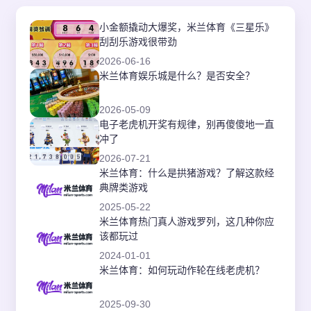
小金额撬动大爆奖，米兰体育《三星乐》
刮刮乐游戏很带劲
2026-06-16
米兰体育娱乐城是什么？是否安全？
2026-05-09
电子老虎机开奖有规律，别再傻傻地一直
冲了
2026-07-21
米兰体育：什么是拱猪游戏？了解这款经
典牌类游戏
2025-05-22
米兰体育热门真人游戏罗列，这几种你应
该都玩过
2024-01-01
米兰体育：如何玩动作轮在线老虎机？
2025-09-30