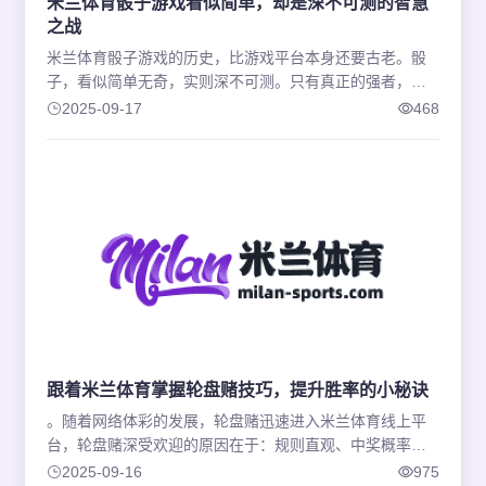
米兰体育骰子游戏看似简单，却是深不可测的智慧
之战
米兰体育骰子游戏的历史，比游戏平台本身还要古老。骰
子，看似简单无奇，实则深不可测。只有真正的强者，才
能在掷骰之间洞察命运，扭转乾坤。
2025-09-17
468
跟着米兰体育掌握轮盘赌技巧，提升胜率的小秘诀
。随着网络体彩的发展，轮盘赌迅速进入米兰体育线上平
台，轮盘赌深受欢迎的原因在于：规则直观、中奖概率明
确、赔率合理，且每一次旋转都充满紧张与惊喜。
2025-09-16
975