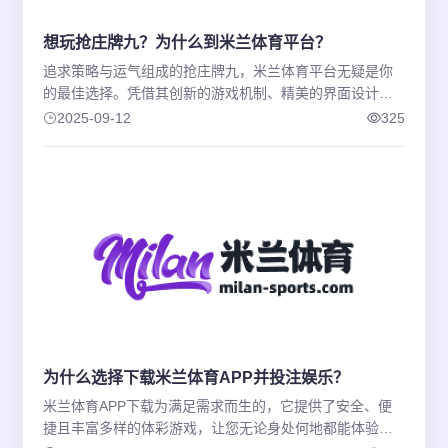
想玩抢庄牌九？为什么到米兰体育平台？
追求策略与运气组成的抢庄牌九，米兰体育平台无疑是你
的最佳选择。凭借其创新的游戏机制、精美的界面设计以
及高回报的玩法，米兰体育为每位玩家带来超越期待的游
2025-09-12
325
戏体验。
为什么选择下载米兰体育APP并投注娱乐？
米兰体育APP下载为满足需求而生的，它提供了安全、便
捷且丰富多样的体彩游戏，让您无论身处何地都能体验到